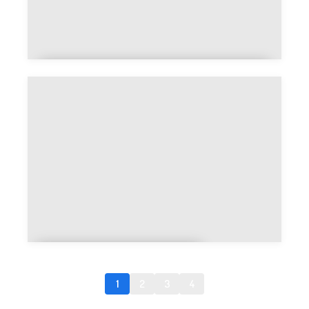
Croquis rapide contre oeuvre
détaillée
Art décoratif ou
artistique
1
2
3
4