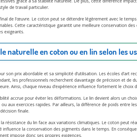
ssives grâce à sa stabilité naturelle. De plus, cette différence impac
le de travail particulier.
u final de l’œuvre. Le coton peut se détendre légèrement avec le temps 
iables. Cette caractéristique garantit une meilleure conservation des 
es exigeants.
ile naturelle en coton ou en lin selon les u
our son prix abordable et sa simplicité d’utilisation. Les écoles d’a
dant, les professionnels recherchent davantage de précision et de dura
ieure. Ainsi, chaque niveau d’expérience influence fortement le choix
lité accrue pour éviter les déformations. Le lin devient alors un cho
ou aux exercices rapides. Par ailleurs, la différence de poids entre le
décision finale.
t la résistance du lin face aux variations climatiques. Le coton peut ré
 influence la conservation des pigments dans le temps. En conséquenc
ment impose donc ses propres exigences.