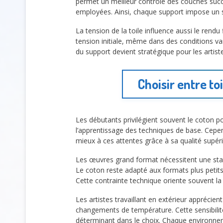
permet un meilleur contrôle des couches succe
employées. Ainsi, chaque support impose un sty
La tension de la toile influence aussi le rend
tension initiale, même dans des conditions var
du support devient stratégique pour les artist
Choisir entre to
Les débutants privilégient souvent le coton p
l’apprentissage des techniques de base. Cepen
mieux à ces attentes grâce à sa qualité supér
Les œuvres grand format nécessitent une stabi
Le coton reste adapté aux formats plus petits 
Cette contrainte technique oriente souvent la 
Les artistes travaillant en extérieur apprécien
changements de température. Cette sensibilité
déterminant dans le choix. Chaque environne