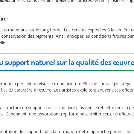
diums
utilisés. Dans certains ateliers, les artistes testent plusieurs s
.
tion
ins matériaux sur le long terme. Les œuvres exposées à la lumière di
 la conservation des pigments. Ainsi, anticiper les conditions futures 
lle.
u support naturel sur la qualité des œuvre
ment la perception visuelle d’une peinture
. Une surface plus régu
ief et du caractère à l’œuvre. Les artistes exploitent souvent ces effets 
.
 structure du support choisi. Une fibre plus dense retient mieux la pe
. Cependant, une absorption trop forte peut limiter certains effets de 
rimentation des supports dès la formation. Cette approche permet de 