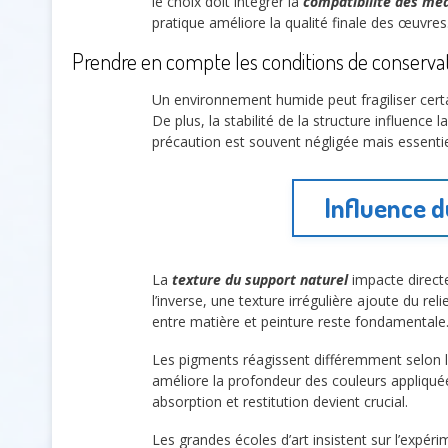
le choix doit intégrer la
compatibilité des mé
pratique améliore la qualité finale des œuvres
Prendre en compte les conditions de conserva
Un environnement humide peut fragiliser certa
De plus, la stabilité de la structure influence
précaution est souvent négligée mais essentie
Influence d
La
texture du support naturel
impacte directe
l’inverse, une texture irrégulière ajoute du rel
entre matière et peinture reste fondamentale
Les pigments réagissent différemment selon la
améliore la profondeur des couleurs appliquées
absorption et restitution devient crucial.
Les grandes écoles d’art insistent sur l’expé