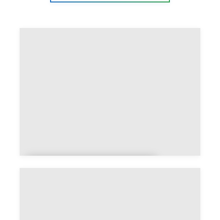
Jeu de dés Yahtzee ou
Qwixx