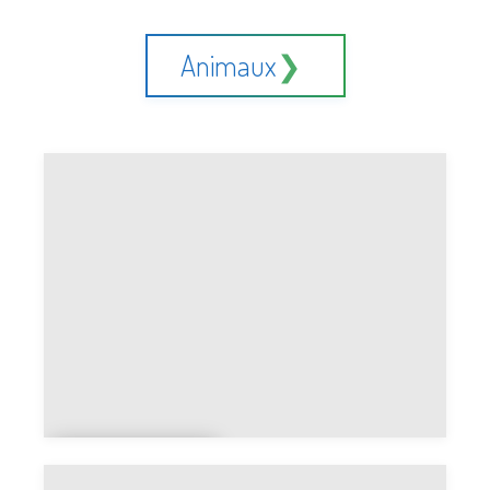
Lait entier vs lait demi-
écrémé
Animaux
Chien ou