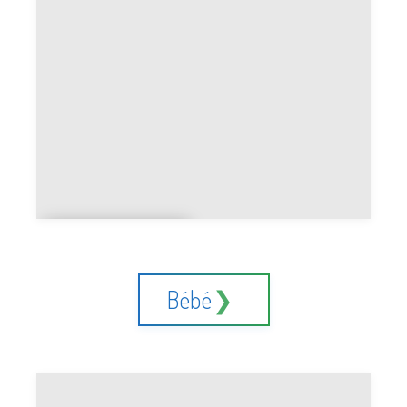
BMW
SUV ou
berline
Bébé