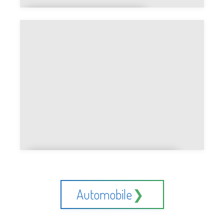
Street art légal ou
graffiti
NFT artistique ou œuvre
physique
Automobile