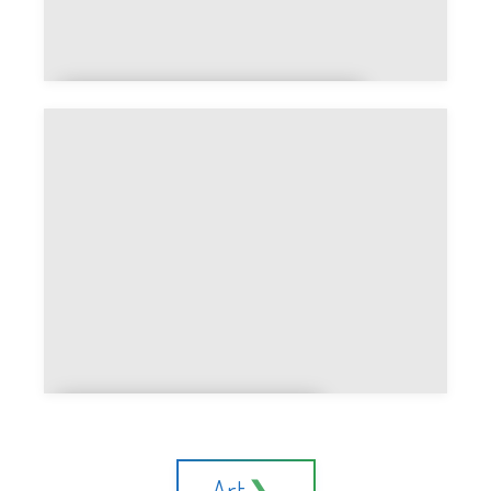
Adoption en refuge ou
élevage
Litière fermée ou
ouverte
Art