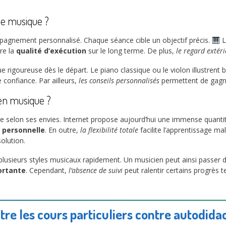
 de musique ?
pagnement personnalisé. Chaque séance cible un objectif précis.
L
re la
qualité d’exécution
sur le long terme. De plus,
le regard extér
igoureuse dès le départ. Le piano classique ou le violon illustrent bi
 confiance. Par ailleurs,
les conseils personnalisés
permettent de gagn
 en musique ?
e selon ses envies. Internet propose aujourd’hui une immense quanti
e personnelle
. En outre,
la flexibilité totale
facilite l’apprentissage 
olution.
lusieurs styles musicaux rapidement. Un musicien peut ainsi passer du
ortante
. Cependant,
l’absence de suivi
peut ralentir certains progrès 
re les cours particuliers contre autodidact