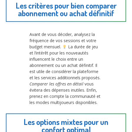
Les critères pour bien comparer
abonnement ou achat définitif
Avant de vous décider, analysez la
fréquence de vos sessions et votre
budget mensuel.
La durée de jeu
et l’intérêt pour les nouveautés
influencent le choix entre un
abonnement ou un achat définitif. Il
est utile de considérer la plateforme
et les services additionnels proposés.
Comparer les offres en détail
vous
évitera des dépenses inutiles. Enfin,
prenez en compte la communauté et
les modes multijoueurs disponibles.
Les options mixtes pour un
confort optimal