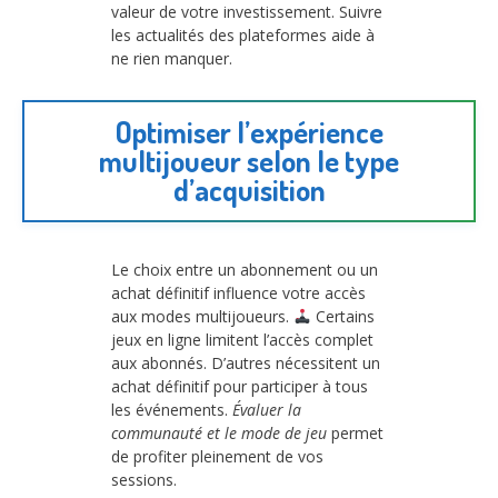
valeur de votre investissement. Suivre
les actualités des plateformes aide à
ne rien manquer.
Optimiser l’expérience
multijoueur selon le type
d’acquisition
Le choix entre un abonnement ou un
achat définitif influence votre accès
aux modes multijoueurs.
Certains
jeux en ligne limitent l’accès complet
aux abonnés. D’autres nécessitent un
achat définitif pour participer à tous
les événements.
Évaluer la
communauté et le mode de jeu
permet
de profiter pleinement de vos
sessions.