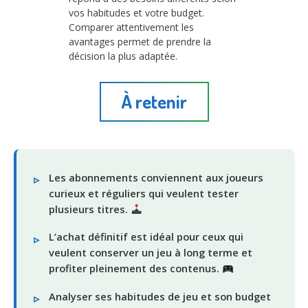
vos habitudes et votre budget.
Comparer attentivement les
avantages permet de prendre la
décision la plus adaptée.
À retenir
Les abonnements conviennent aux joueurs
curieux et réguliers qui veulent tester
plusieurs titres.
L’achat définitif est idéal pour ceux qui
veulent conserver un jeu à long terme et
profiter pleinement des contenus.
Analyser ses habitudes de jeu et son budget