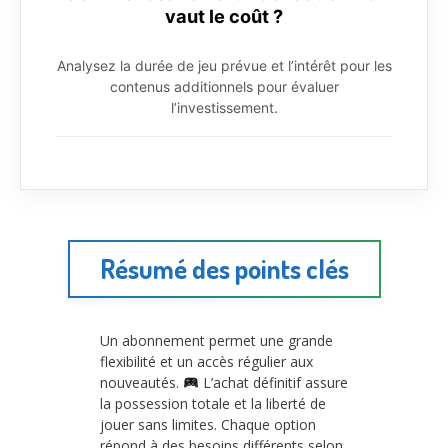
vaut le coût ?
Analysez la durée de jeu prévue et l’intérêt pour les
contenus additionnels pour évaluer
l’investissement.
Résumé des points clés
Un abonnement permet une grande
flexibilité et un accès régulier aux
nouveautés.
L’achat définitif assure
la possession totale et la liberté de
jouer sans limites. Chaque option
répond à des besoins différents selon