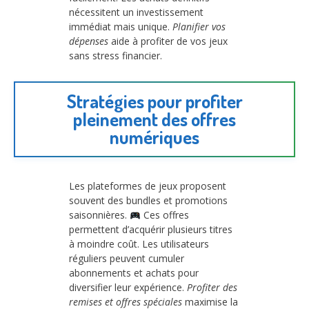
nécessitent un investissement
immédiat mais unique.
Planifier vos
dépenses
aide à profiter de vos jeux
sans stress financier.
Stratégies pour profiter
pleinement des offres
numériques
Les plateformes de jeux proposent
souvent des bundles et promotions
saisonnières.
Ces offres
permettent d’acquérir plusieurs titres
à moindre coût. Les utilisateurs
réguliers peuvent cumuler
abonnements et achats pour
diversifier leur expérience.
Profiter des
remises et offres spéciales
maximise la