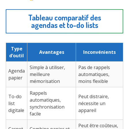
Tableau comparatif des
agendas et to-do lists
Type
Avantages
Inconvénients
d’outil
Simple à utiliser,
Pas de rappels
Agenda
meilleure
automatiques,
papier
mémorisation
moins flexible
Rappels
To-do
Peut distraire,
automatiques,
list
nécessite un
synchronisation
digitale
appareil
facile
Peut être coûteux,
Carnet
Combine papier et