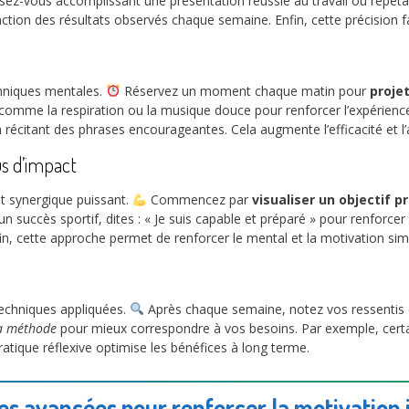
isez-vous accomplissant une présentation réussie au travail ou répét
ction des résultats observés chaque semaine. Enfin, cette précision f
chniques mentales.
Réservez un moment chaque matin pour
projet
comme la respiration ou la musique douce pour renforcer l’expérien
 récitant des phrases encourageantes. Cela augmente l’efficacité et l’
us d’impact
t synergique puissant.
Commencez par
visualiser un objectif p
n succès sportif, dites : « Je suis capable et préparé » pour renforcer
in, cette approche permet de renforcer le mental et la motivation si
echniques appliquées.
Après chaque semaine, notez vos ressentis et
la méthode
pour mieux correspondre à vos besoins. Par exemple, certain
pratique réflexive optimise les bénéfices à long terme.
s avancées pour renforcer la motivation 