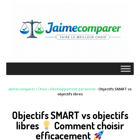
Jaimecomparer
›
Choix
›
Développement personnel
›
Objectifs SMART vs
objectifs libres
Objectifs SMART vs objectifs
libres
Comment choisir
efficacement