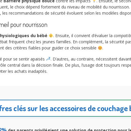
ne
barrière physique douce
contre les impacts
. Ensuite, le seco
ent, le choix dépend fortement du niveau de mobilité du nourrisson. 
fin, les recommandations de sécurité évoluent selon les modèles dispon
mmeil pour nourrisson
physiologiques du bébé
. Ensuite, il convient d’évaluer la
compatibil
n débat fréquent chez les jeunes familles. En complément, la sécurité p
t des critères fiables pour guider ce choix sensible
.
é pour se sentir apaisés
. D’autres, au contraire, nécessitent dava
ôle central dans la décision finale. De plus, l’usage doit toujours resp
iter les achats inadaptés.
fres clés sur les accessoires de couchage
2%
des parents privilégient une solution de protection pour le 