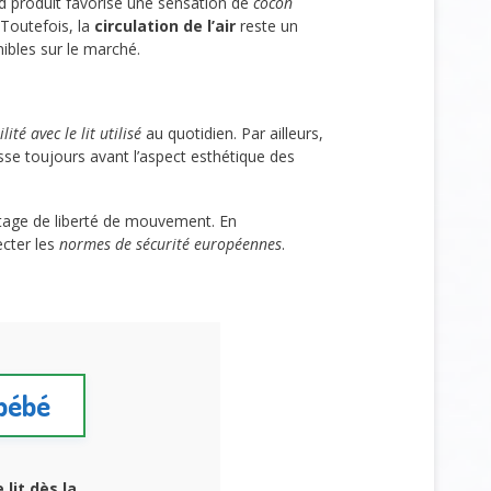
nd produit favorise une sensation de
cocon
Toutefois, la
circulation de l’air
reste un
ibles sur le marché.
ité avec le lit utilisé
au quotidien. Par ailleurs,
asse toujours avant l’aspect esthétique des
ntage de liberté de mouvement. En
ecter les
normes de sécurité européennes
.
 bébé
lit dès la