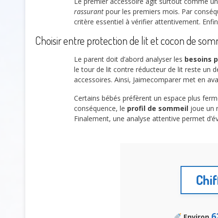
Le premier accessoire agit surtout comme u
rassurant
pour les premiers mois. Par conséqu
critère essentiel à vérifier attentivement. En
Choisir entre protection de lit et cocon de so
Le parent doit d’abord analyser les
besoins 
le tour de lit contre réducteur de lit reste u
accessoires. Ainsi, Jaimecomparer met en avan
Certains bébés préfèrent un espace plus ferm
conséquence, le
profil de sommeil
joue un r
Finalement, une analyse attentive permet d’év
Chif
6
Environ