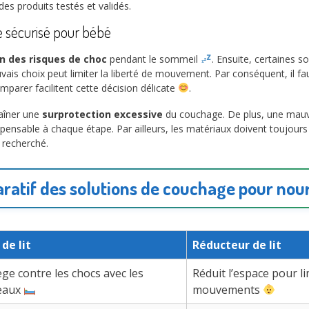
 des produits testés et validés.
e sécurisé pour bébé
n des risques de choc
pendant le sommeil
. Ensuite, certaines s
ais choix peut limiter la liberté de mouvement. Par conséquent, il fau
omparer facilitent cette décision délicate
.
raîner une
surprotection excessive
du couchage. De plus, une mauvais
ndispensable à chaque étape. Par ailleurs, les matériaux doivent toujou
e recherché.
atif des solutions de couchage pour nou
de lit
Réducteur de lit
ge contre les chocs avec les
Réduit l’espace pour li
eaux
mouvements