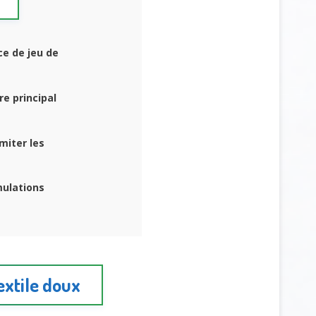
ce de jeu de
e principal
miter les
mulations
extile doux