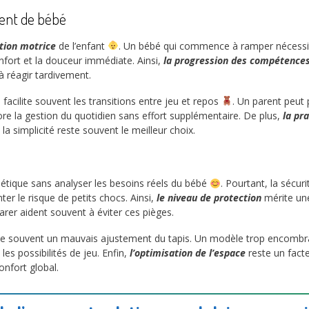
ent de bébé
ution motrice
de l’enfant
. Un bébé qui commence à ramper nécessite
confort et la douceur immédiate. Ainsi,
la progression des compétence
à réagir tardivement.
acilite souvent les transitions entre jeu et repos
. Un parent peut
liore la gestion du quotidien sans effort supplémentaire. De plus,
la pr
la simplicité reste souvent le meilleur choix.
thétique sans analyser les besoins réels du bébé
. Pourtant, la sécuri
er le risque de petits chocs. Ainsi,
le niveau de protection
mérite une
r aident souvent à éviter ces pièges.
ntraîne souvent un mauvais ajustement du tapis. Un modèle trop encomb
 les possibilités de jeu. Enfin,
l’optimisation de l’espace
reste un fact
onfort global.