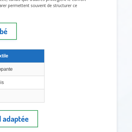
rer permettent souvent de structurer ce
ébé
tile
ppante
is
il adaptée