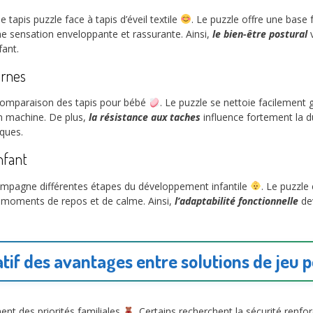
 tapis puzzle face à tapis d’éveil textile
. Le puzzle offre une base
une sensation enveloppante et rassurante. Ainsi,
le bien-être postural
v
fant.
ernes
a comparaison des tapis pour bébé
. Le puzzle se nettoie facilement 
en machine. De plus,
la résistance aux taches
influence fortement la dur
iques.
nfant
accompagne différentes étapes du développement infantile
. Le puzzle
x moments de repos et de calme. Ainsi,
l’adaptabilité fonctionnelle
dev
if des avantages entre solutions de jeu 
ent des priorités familiales
. Certains recherchent la sécurité renfor