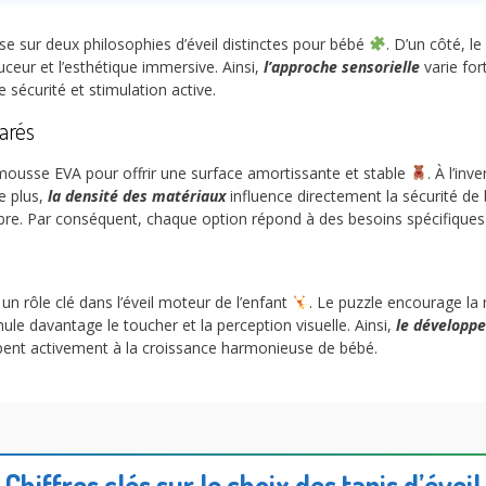
pose sur deux philosophies d’éveil distinctes pour bébé
. D’un côté, l
douceur et l’esthétique immersive. Ainsi,
l’approche sensorielle
varie for
 sécurité et stimulation active.
arés
 mousse EVA pour offrir une surface amortissante et stable
. À l’inv
e plus,
la densité des matériaux
influence directement la sécurité de 
re. Par conséquent, chaque option répond à des besoins spécifique
e un rôle clé dans l’éveil moteur de l’enfant
. Le puzzle encourage la 
ule davantage le toucher et la perception visuelle. Ainsi,
le développe
icipent activement à la croissance harmonieuse de bébé.
Chiffres clés sur le choix des tapis d’éveil