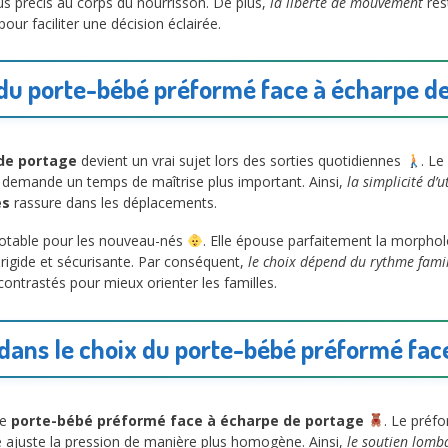
us précis au corps du nourrisson. De plus,
la liberté de mouvement
res
ur faciliter une décision éclairée.
du porte-bébé préformé face à écharpe de
de portage
devient un vrai sujet lors des sorties quotidiennes
. Le
e demande un temps de maîtrise plus important. Ainsi,
la simplicité d’u
es
rassure dans les déplacements.
notable pour les nouveau-nés
. Elle épouse parfaitement la morphol
s rigide et sécurisante. Par conséquent,
le choix dépend du rythme famil
ntrastés pour mieux orienter les familles.
dans le choix du porte-bébé préformé fac
le
porte-bébé préformé face à écharpe de portage
. Le préfo
e ajuste la pression de manière plus homogène. Ainsi,
le soutien lomb