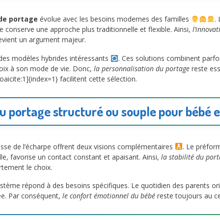
de portage
évolue avec les besoins modernes des familles
.
e conserve une approche plus traditionnelle et flexible. Ainsi,
l’innovat
vient un argument majeur.
i des modèles hybrides intéressants
. Ces solutions combinent parfo
hoix à son mode de vie. Donc,
la personnalisation du portage
reste ess
cite:1]{index=1} facilitent cette sélection.
u portage structuré ou souple pour bébé e
esse de l’écharpe offrent deux visions complémentaires
. Le préfor
le, favorise un contact constant et apaisant. Ainsi,
la stabilité du por
rtement le choix.
tème répond à des besoins spécifiques. Le quotidien des parents orien
hée. Par conséquent,
le confort émotionnel du bébé
reste toujours au ce