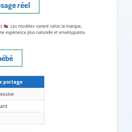
usage réel
es
. Les modèles varient selon la marque,
une expérience plus naturelle et enveloppante.
bébé
e portage
essive
pant