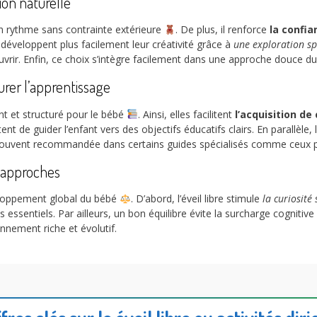
ion naturelle
on rythme sans contrainte extérieure
. De plus, il renforce
la confia
s développent plus facilement leur créativité grâce à
une exploration s
écouvrir. Enfin, ce choix s’intègre facilement dans une approche douce 
urer l’apprentissage
ant et structuré pour le bébé
. Ainsi, elles facilitent
l’acquisition d
ent de guider l’enfant vers des objectifs éducatifs clairs. En parallèle
e souvent recommandée dans certains guides spécialisés comme ceux
 approches
eloppement global du bébé
. D’abord, l’éveil libre stimule
la curiosité
 essentiels. Par ailleurs, un bon équilibre évite la surcharge cognitive 
nnement riche et évolutif.