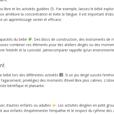
 libre et les activités guidées
. Par exemple, laissez le bébé expl
nce améliore la concentration et évite la fatigue. Il est important d’obs
ise un apprentissage serein et efficace.
 capacités du bébé
. Des blocs de construction, des instruments de m
pouvez combiner ces éléments pour des ateliers dirigés ou des moments 
nir l’intérêt et la curiosité. Jaimecomparer rappelle qu’un environnem
ant
e bébé lors des différentes activités
. Si un jeu dirigé suscite l’e
e l’agacement, privilégiez des moments d’éveil libre plus calmes. L’ob
este bénéfique et plaisante.
vec d’autres enfants ou adultes
. Les activités dirigées en petit g
nt aux enfants d’expérimenter l’empathie et le respect du rythme des