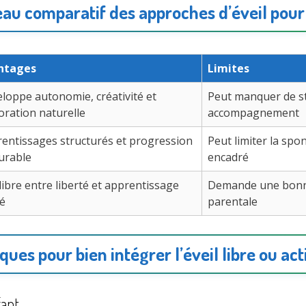
eau comparatif des approches d’éveil pour
ntages
Limites
loppe autonomie, créativité et
Peut manquer de s
oration naturelle
accompagnement
entissages structurés et progression
Peut limiter la spon
urable
encadré
libre entre liberté et apprentissage
Demande une bonn
é
parentale
ques pour bien intégrer l’éveil libre ou act
fant