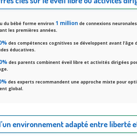
fres clés sur le éveil libre ou activités dir
1 million
u du bébé forme environ
de connexions neuronales
ant les premières années.
0%
des compétences cognitives se développent avant l’âge d
udes éducatives.
0%
des parents combinent éveil libre et activités dirigées pou
age.
0%
des experts recommandent une approche mixte pour opti
nt global.
d’un environnement adapté entre liberté 