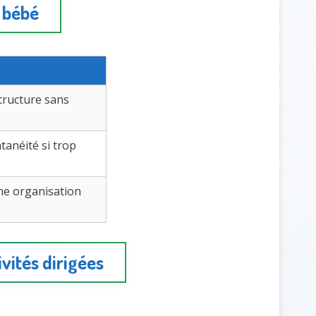
 bébé
tructure sans
tanéité si trop
e organisation
ivités dirigées