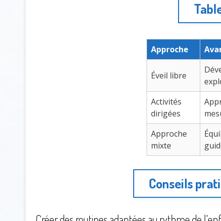
Tabl
Approche
Ava
Déve
Éveil libre
expl
Activités
Appr
dirigées
mes
Approche
Équi
mixte
guid
Conseils prati
Créer des routines adaptées au rythme de l’en