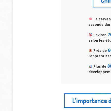
Chif
Le cervea
seconde dur
7
Environ
selon les ét
6
Près de
l’apprentiss
8
Plus de
développeme
L’importance 