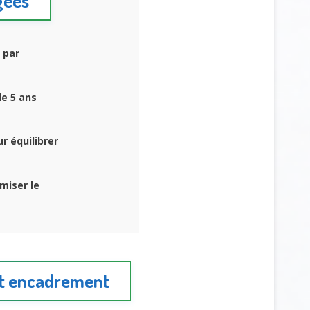
igées
 par
e 5 ans
r équilibrer
miser le
et encadrement