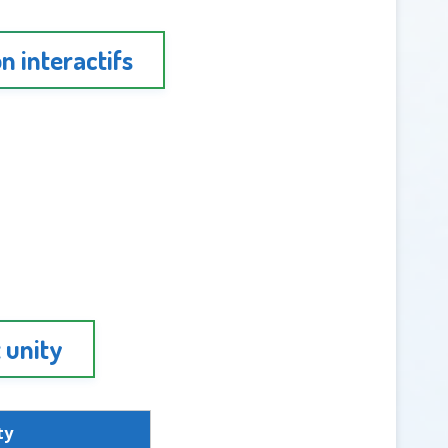
n interactifs
 unity
ty