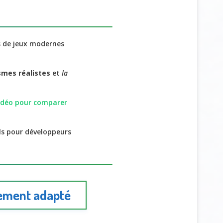
s de jeux modernes
smes réalistes
et
la
vidéo pour comparer
ls pour développeurs
pement adapté