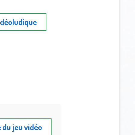
idéoludique
e du jeu vidéo