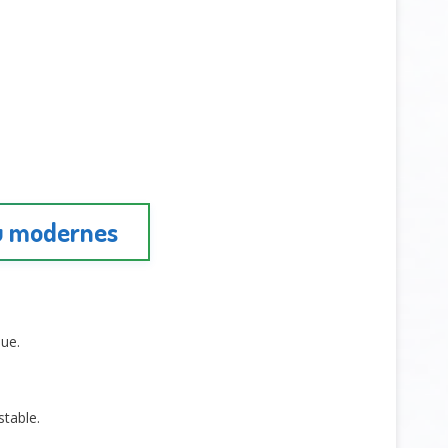
.
eu modernes
que.
stable.