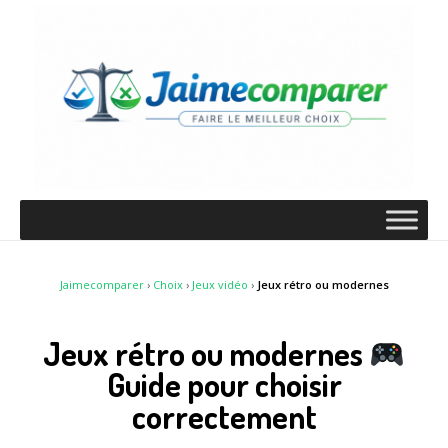
Jaimecomparer
›
Choix
›
Jeux vidéo
›
Jeux rétro ou modernes
Jeux rétro ou modernes
Guide pour choisir
correctement