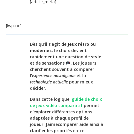
[article_meta]
[lwptoc]
Dès qu’il s’agit de
Jeux rétro ou
modernes
, le choix devient
rapidement une question de style
et de sensations
. Les joueurs
cherchent souvent à comparer
l’
expérience nostalgique
et la
technologie actuelle
pour mieux
décider.
Dans cette logique,
guide de choix
de jeux vidéo comparatif
permet
d’explorer différentes options
adaptées à chaque profil de
joueur. Jaimecomparer aide ainsi à
clarifier les priorités entre