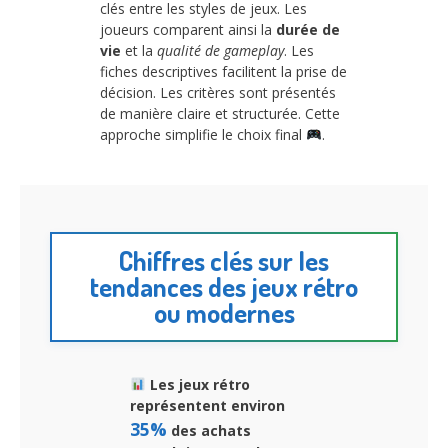
clés entre les styles de jeux. Les
joueurs comparent ainsi la
durée de
vie
et la
qualité de gameplay
. Les
fiches descriptives facilitent la prise de
décision. Les critères sont présentés
de manière claire et structurée. Cette
approche simplifie le choix final
.
Chiffres clés sur les
tendances des jeux rétro
ou modernes
Les jeux rétro
représentent environ
35%
des achats