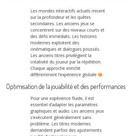
Les mondes interactifs actuels misent
sur la profondeur et les quêtes
secondaires. Les anciens jeux se
concentrent sur des niveaux courts et
des défis immédiats. Les histoires
modernes exploitent des
cinématiques et dialogues poussés.
Les anciens titres privilégient la
créativité du joueur par la répétition.
Chaque approche enrichit
différemment l’expérience globale
.
Optimisation de la jouabilité et des performances
Pour une expérience fluide, il est
essentiel d’adapter les paramètres
graphiques et audio. Les anciens jeux
s’exécutent généralement sans
problème. Les titres modernes
demandent parfois des ajustements