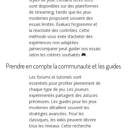
sont disponibles sur des plateformes
de streaming, tandis que les jeux
modernes proposent souvent des
essais limités. Évaluez l’
ergonomie
et
la réactivité des contrôles. Cette
méthode vous évite d’acheter des
expériences non adaptées.
Jaimecomparer peut guider vos essais
selon les critères souhaités
.
Prendre en compte la communauté et les guides
Les forums et tutoriels sont
essentiels pour profiter pleinement de
chaque type de jeu. Les joueurs
expérimentés partagent des astuces
précieuses. Les guides pour les jeux
modernes détaillent souvent les
stratégies avancées. Pour les
classiques, les wikis peuvent décrire
tous les niveaux. Cette recherche