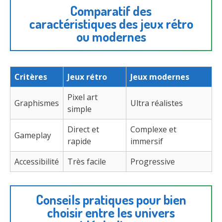
Comparatif des
caractéristiques des jeux rétro
ou modernes
Critères
Jeux rétro
Jeux modernes
Pixel art
Graphismes
Ultra réalistes
simple
Direct et
Complexe et
Gameplay
rapide
immersif
Accessibilité
Très facile
Progressive
Conseils pratiques pour bien
choisir entre les univers