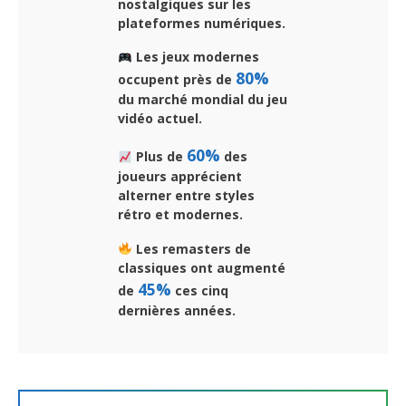
nostalgiques sur les
plateformes numériques.
Les jeux modernes
80%
occupent près de
du marché mondial du jeu
vidéo actuel.
60%
Plus de
des
joueurs apprécient
alterner entre styles
rétro et modernes.
Les remasters de
classiques ont augmenté
45%
de
ces cinq
dernières années.