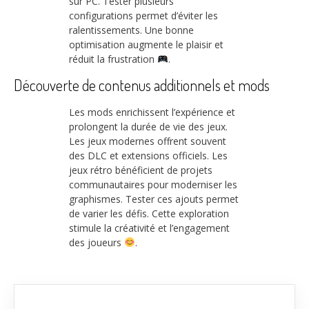
sur PC. Tester plusieurs
configurations permet d’éviter les
ralentissements. Une bonne
optimisation augmente le plaisir et
réduit la frustration
.
Découverte de contenus additionnels et mods
Les mods enrichissent l’expérience et
prolongent la durée de vie des jeux.
Les jeux modernes offrent souvent
des DLC et extensions officiels. Les
jeux rétro bénéficient de projets
communautaires pour moderniser les
graphismes. Tester ces ajouts permet
de varier les défis. Cette exploration
stimule la créativité et l’engagement
des joueurs
.