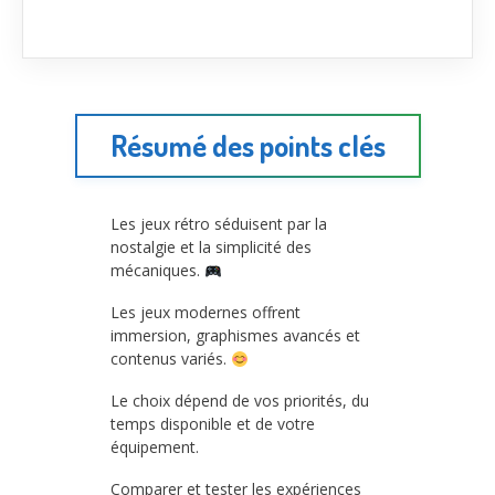
Résumé des points clés
Les jeux rétro séduisent par la
nostalgie et la simplicité des
mécaniques.
Les jeux modernes offrent
immersion, graphismes avancés et
contenus variés.
Le choix dépend de vos priorités, du
temps disponible et de votre
équipement.
Comparer et tester les expériences