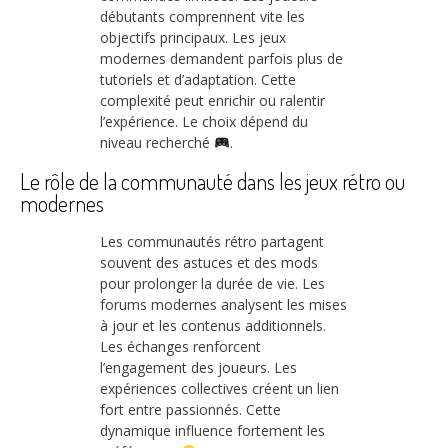
débutants comprennent vite les
objectifs principaux. Les jeux
modernes demandent parfois plus de
tutoriels et d’adaptation. Cette
complexité peut enrichir ou ralentir
l’expérience. Le choix dépend du
niveau recherché
.
Le rôle de la communauté dans les jeux rétro ou
modernes
Les communautés rétro partagent
souvent des astuces et des mods
pour prolonger la durée de vie. Les
forums modernes analysent les mises
à jour et les contenus additionnels.
Les échanges renforcent
l’engagement des joueurs. Les
expériences collectives créent un lien
fort entre passionnés. Cette
dynamique influence fortement les