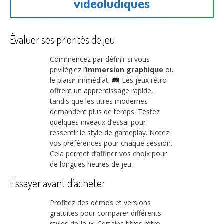
vidéoludiques
Évaluer ses priorités de jeu
Commencez par définir si vous
privilégiez l’
immersion graphique
ou
le plaisir immédiat.
Les jeux rétro
offrent un apprentissage rapide,
tandis que les titres modernes
demandent plus de temps. Testez
quelques niveaux d’essai pour
ressentir le style de gameplay. Notez
vos préférences pour chaque session.
Cela permet d’affiner vos choix pour
de longues heures de jeu.
Essayer avant d’acheter
Profitez des démos et versions
gratuites pour comparer différents
styles de jeux. Certains titres rétro