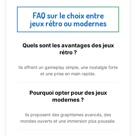
FAQ sur le choix entre
jeux rétro ou modernes
Quels sont les avantages des jeux
rétro ?
Ils offrent un gameplay simple, une nostalgie forte
et une prise en main rapide.
Pourquoi opter pour des jeux
modernes ?
Ils proposent des graphismes avancés, des
mondes ouverts et une immersion plus poussée.