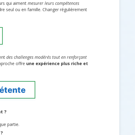
eurs qui aiment
mesurer leurs compétences
dre seul ou en famille. Changer régulièrement
tent
des challenges modérés tout en renforçant
approche offre
une expérience plus riche et
détente
t ?
que partie.
 ?