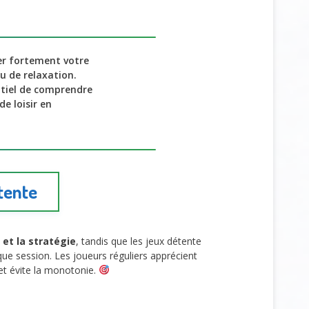
er fortement votre
u de relaxation.
entiel de comprendre
 loisir en
tente
 et la stratégie
, tandis que les jeux détente
que session. Les joueurs réguliers apprécient
 et évite la monotonie.