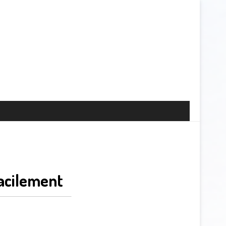
acilement