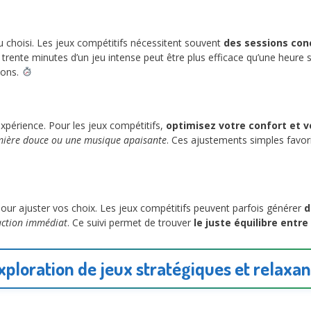
eu choisi. Les jeux compétitifs nécessitent souvent
des sessions con
r trente minutes d’un jeu intense peut être plus efficace qu’une heure 
ions.
xpérience. Pour les jeux compétitifs,
optimisez votre confort et 
mière douce ou une musique apaisante
. Ces ajustements simples favo
ur ajuster vos choix. Les jeux compétitifs peuvent parfois générer
d
action immédiat
. Ce suivi permet de trouver
le juste équilibre entre
xploration de jeux stratégiques et relaxan