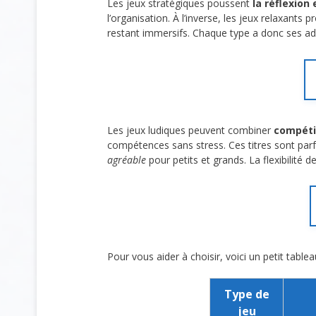
Les jeux stratégiques poussent
la réflexion 
l’organisation. À l’inverse, les jeux relaxants
restant immersifs. Chaque type a donc ses ad
Les jeux ludiques peuvent combiner
compéti
compétences sans stress. Ces titres sont par
agréable
pour petits et grands. La flexibilité 
Pour vous aider à choisir, voici un petit tablea
Type de
jeu