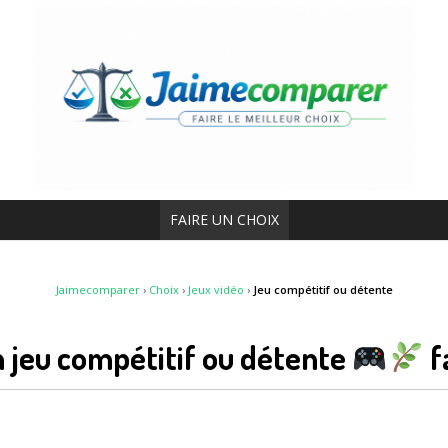
FAIRE UN CHOIX
Jaimecomparer
›
Choix
›
Jeux vidéo
›
Jeu compétitif ou détente
n jeu compétitif ou détente
f