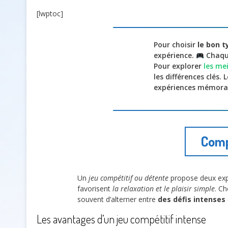
[lwptoc]
Pour choisir
le bon 
expérience.
Chaque
Pour explorer
les me
les différences clés.
expériences mémora
Comp
Un
jeu compétitif ou détente
propose deux expé
favorisent
la relaxation et le plaisir simple
. Ch
souvent d’alterner entre
des défis intenses
Les avantages d’un jeu compétitif intense