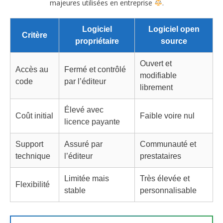
majeures utilisées en entreprise
.
Logiciel
Logiciel open
Critère
propriétaire
source
Ouvert et
Accès au
Fermé et contrôlé
modifiable
code
par l’éditeur
librement
Élevé avec
Coût initial
Faible voire nul
licence payante
Support
Assuré par
Communauté et
technique
l’éditeur
prestataires
Limitée mais
Très élevée et
Flexibilité
stable
personnalisable