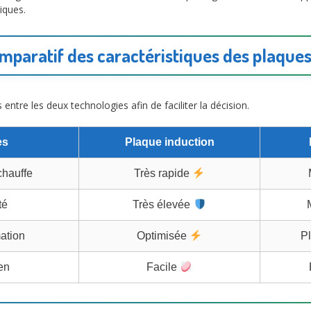
iques.
mparatif des caractéristiques des plaques
 entre les deux technologies afin de faciliter la décision.
es
Plaque induction
chauffe
Très rapide
té
Très élevée
tion
Optimisée
P
en
Facile