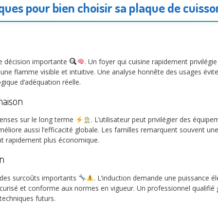
iques pour bien choisir sa plaque de cuisso
ue décision importante
. Un foyer qui cuisine rapidement privilégi
ise une flamme visible et intuitive. Une analyse honnête des usages évit
ique d’adéquation réelle.
maison
penses sur le long terme
. L’utilisateur peut privilégier des équi
éliore aussi l’efficacité globale. Les familles remarquent souvent une d
ent rapidement plus économique.
on
 des surcoûts importants
. L’induction demande une puissance él
urisé et conforme aux normes en vigueur. Un professionnel qualifié gar
techniques futurs.