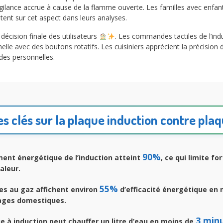
vigilance accrue à cause de la flamme ouverte. Les familles avec enfan
tent sur cet aspect dans leurs analyses.
 décision finale des utilisateurs
. Les commandes tactiles de l’indu
lle avec des boutons rotatifs. Les cuisiniers apprécient la précision
des personnelles.
es clés sur la plaque induction contre pla
90%
ent énergétique de l’induction atteint
, ce qui limite f
aleur.
55%
es au gaz affichent environ
d’efficacité énergétique en
sages domestiques.
3 min
 à induction peut chauffer un litre d’eau en moins de