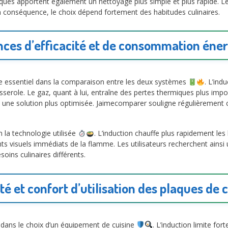
iques apportent également un nettoyage plus simple et plus rapide. L
n conséquence, le choix dépend fortement des habitudes culinaires.
nces d’efficacité et de consommation éne
e essentiel dans la comparaison entre les deux systèmes
. L’in
asserole. Le gaz, quant à lui, entraîne des pertes thermiques plus impo
ent une solution plus optimisée. Jaimecomparer souligne régulièremen
 la technologie utilisée
. L’induction chauffe plus rapidement les 
s visuels immédiats de la flamme. Les utilisateurs recherchent ainsi
ins culinaires différents.
té et confort d’utilisation des plaques de 
 dans le choix d’un équipement de cuisine
. L’induction limite fo