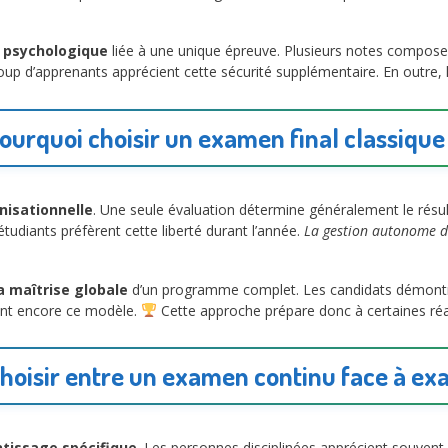
n psychologique
liée à une unique épreuve. Plusieurs notes compose
p d’apprenants apprécient cette sécurité supplémentaire. En outre, l
ourquoi choisir un examen final classique
nisationnelle
. Une seule évaluation détermine généralement le résu
tudiants préfèrent cette liberté durant l’année.
La gestion autonome d
a maîtrise globale
d’un programme complet. Les candidats démontren
ent encore ce modèle.
Cette approche prépare donc à certaines réa
oisir entre un examen continu face à exa
tissage spécifique
. Les personnes disciplinées apprécient souvent l