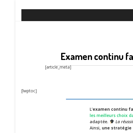
Examen continu fa
[article_meta]
[lwptoc]
L’
examen continu fa
les meilleurs choix d
adaptée.
La réuss
Ainsi,
une stratégie 