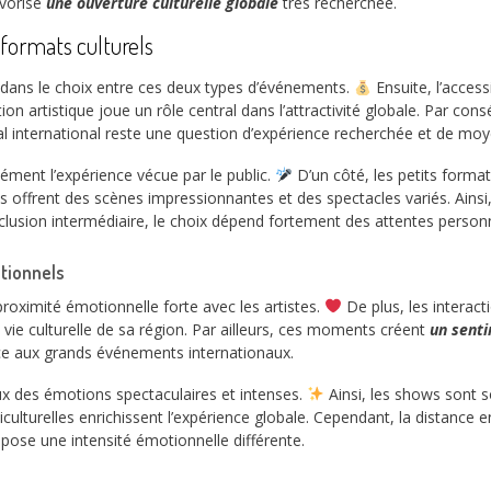
avorise
une ouverture culturelle globale
très recherchée.
 formats culturels
 dans le choix entre ces deux types d’événements.
Ensuite, l’access
on artistique joue un rôle central dans l’attractivité globale. Par cons
stival international reste une question d’expérience recherchée et de mo
ément l’expérience vécue par le public.
D’un côté, les petits format
als offrent des scènes impressionnantes et des spectacles variés. Ainsi
lusion intermédiaire, le choix dépend fortement des attentes personn
tionnels
roximité émotionnelle forte avec les artistes.
De plus, les interac
a vie culturelle de sa région. Par ailleurs, ces moments créent
un sent
e aux grands événements internationaux.
eux des émotions spectaculaires et intenses.
Ainsi, les shows sont s
culturelles enrichissent l’expérience globale. Cependant, la distance en
ose une intensité émotionnelle différente.