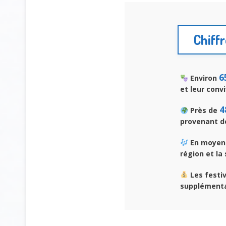
Chiffr
6
Environ
et leur convi
4
Près de
provenant de
En moyenne
région et la 
Les festi
supplémentai