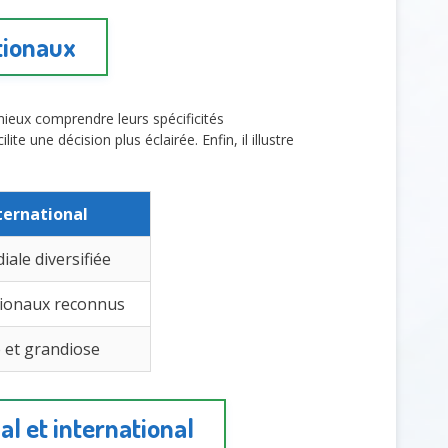
ationaux
ieux comprendre leurs spécificités
te une décision plus éclairée. Enfin, il illustre
nternational
ale diversifiée
ationaux reconnus
e et grandiose
al et international