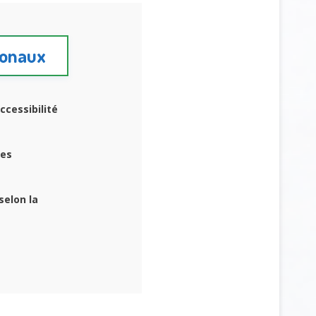
tionaux
ccessibilité
tes
selon la