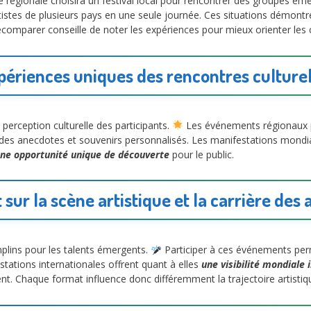
régionale choisira un festival local pour rencontrer des groupes ém
rtistes de plusieurs pays en une seule journée. Ces situations démontr
ecomparer conseille de noter les expériences pour mieux orienter les c
périences uniques des rencontres culturel
 perception culturelle des participants.
Les événements régionaux p
 des anecdotes et souvenirs personnalisés. Les manifestations mondial
ne opportunité unique de découverte
pour le public.
sur la scène artistique et la carrière des 
plins pour les talents émergents.
Participer à ces événements perm
estations internationales offrent quant à elles
une visibilité mondiale
nt. Chaque format influence donc différemment la trajectoire artistiq