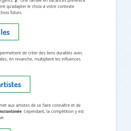
ergents.
Une famille en vacances préfèrera
ent qu’adapter le choix à votre contexte
hoix futurs.
les
ermettent de créer des liens durables avec
es, en revanche, multiplient les influences
artistes
et aux artistes de se faire connaître et de
 instantanée
. Cependant, la compétition y est
ue.