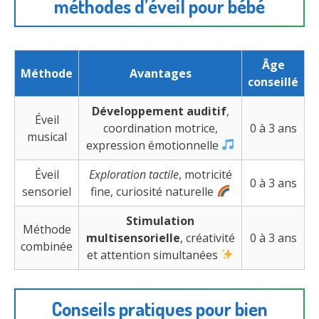
méthodes d’éveil pour bébé
Âge
Méthode
Avantages
conseillé
Développement auditif
,
Éveil
coordination motrice,
0 à 3 ans
musical
expression émotionnelle
Éveil
Exploration tactile
, motricité
0 à 3 ans
sensoriel
fine, curiosité naturelle
Stimulation
Méthode
multisensorielle
, créativité
0 à 3 ans
combinée
et attention simultanées
Conseils pratiques pour bien