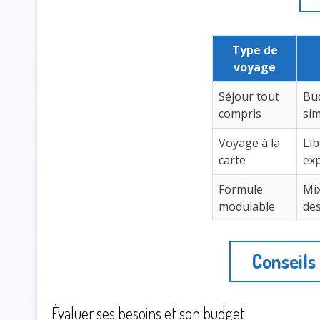
Type de
voyage
Séjour tout
Bud
compris
sim
Voyage à la
Lib
carte
ex
Formule
Mix
modulable
des
Conseils
Évaluer ses besoins et son budget