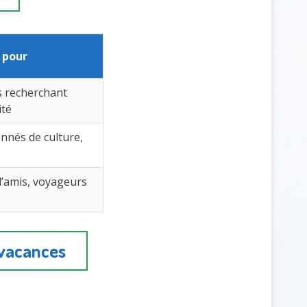
 pour
s recherchant
ité
nnés de culture,
’amis, voyageurs
 vacances