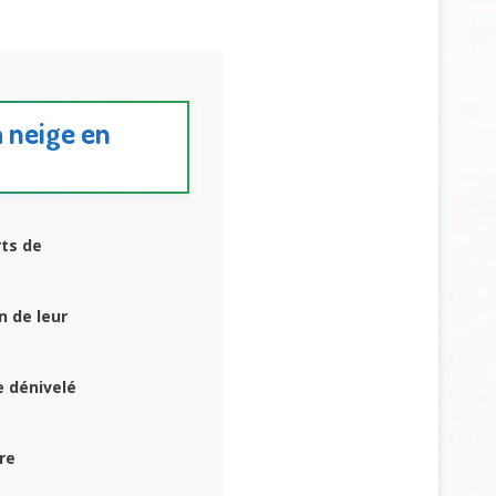
à neige en
rts de
n de leur
 dénivelé
re