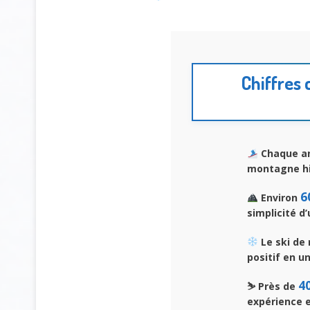
Chiffres 
Chaque a
montagne hiv
6
Environ
simplicité d
Le ski de
positif en u
4
⛷️ Près de
expérience 