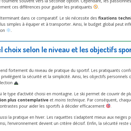
e tournent souvent vers la seconde option. Cependant, les passionnés
ment ces différences pour guider les pratiquants
.
éterminant dans ce comparatif. Le ski nécessite des
fixations techn
lus simples à équiper et à transporter. Ainsi, le budget global peut influ
tion
.
l choix selon le niveau et les objectifs spor
end fortement du niveau de pratique du sportif. Les pratiquants con
 privilégient la sécurité et la simplicité. Ainsi, les objectifs personnels
élection
.
i le type d’activité choisi en montagne. Le ski permet de couvrir de 
ion plus contemplative
et
moins technique
. Par conséquent, chaqu
ontrastes pour aider les sportifs à décider efficacement
.
ssi la pratique en hiver. Les raquettes s’adaptent mieux aux neiges pr
si, l’environnement devient un critère décisif. Enfin, la sécurité reste