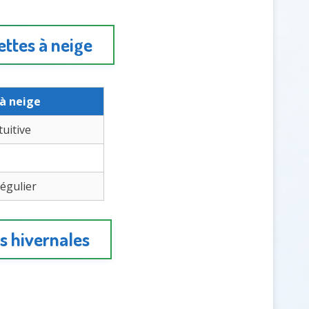
ttes à neige
à neige
tuitive
égulier
es hivernales