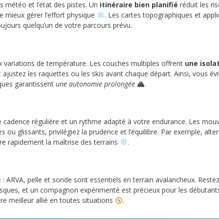
ns météo et l’état des pistes. Un
itinéraire bien planifié
réduit les ri
 mieux gérer l’effort physique
. Les cartes topographiques et appli
toujours quelqu’un de votre parcours prévu.
 variations de température. Les couches multiples offrent
une isola
t ajustez les raquettes ou les skis avant chaque départ. Ainsi, vous év
ques garantissent
une autonomie prolongée
.
e cadence régulière et un rythme adapté à votre endurance. Les mou
es ou glissants, privilégiez la prudence et l’équilibre. Par exemple, 
ore rapidement la maîtrise des terrains
.
: ARVA, pelle et sonde sont essentiels en terrain avalancheux. Reste
risques, et un compagnon expérimenté est précieux pour les débutants.
re meilleur allié en toutes situations
.