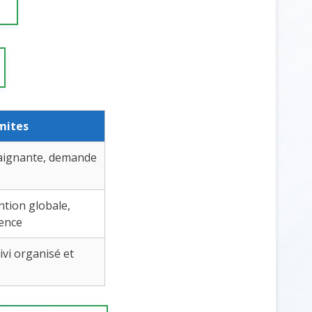
mites
raignante, demande
tion globale,
gence
ivi organisé et