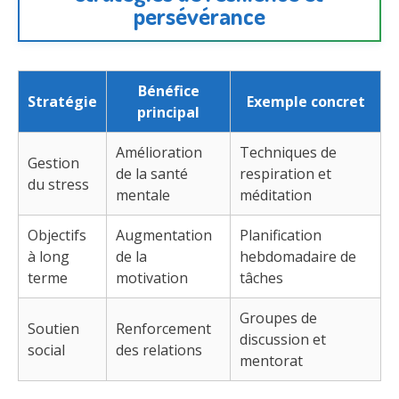
persévérance
Bénéfice
Stratégie
Exemple concret
principal
Amélioration
Techniques de
Gestion
de la santé
respiration et
du stress
mentale
méditation
Objectifs
Augmentation
Planification
à long
de la
hebdomadaire de
terme
motivation
tâches
Groupes de
Soutien
Renforcement
discussion et
social
des relations
mentorat