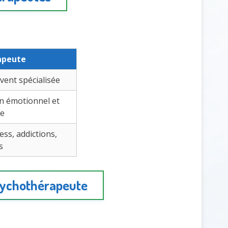
apeute
vent spécialisée
n émotionnel et
ie
ess, addictions,
s
psychothérapeute