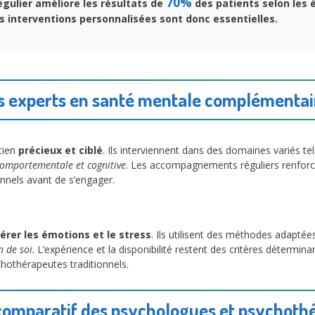
70%
égulier améliore les résultats de
des patients selon les 
s interventions personnalisées
sont donc essentielles.
s experts en santé mentale complémentai
tien
précieux et ciblé
. Ils interviennent dans des domaines variés tel
comportementale et cognitive
. Les accompagnements réguliers renfor
nnels avant de s’engager.
érer les émotions et le stress
. Ils utilisent des méthodes adapté
n de soi
. L’expérience et la disponibilité restent des critères détermin
othérapeutes traditionnels.
comparatif des psychologues et psychoth