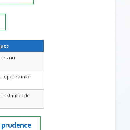
ques
eurs ou
s, opportunités
constant et de
t prudence