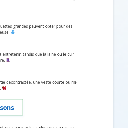
lhouettes grandes peuvent opter pour des
teuse.
entretenir, tandis que la laine ou le cuir
ure.
tie décontractée, une veste courte ou mi-
k.
usons
ttent de varier les styles tout en restant