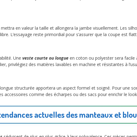
mettra en valeur la taille et allongera la jambe visuellement. Les si
ibre. L’essayage reste primordial pour s’assurer que la coupe est flat
abilité. Une
veste courte ou longue
en coton ou polyester sera facile à 
r, privilégiez des matières lavables en machine et résistantes à l’us
ongue structurée apportera un aspect formel et soigné. Pour une sor
es accessoires comme des écharpes ou des sacs pour enrichir le loo
tendances actuelles des manteaux et blo
és
séduisent de plus en plus grâce à leur polyvalence. Ces pièces perme