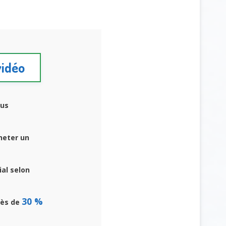
vidéo
us
heter un
ial selon
30 %
rès de