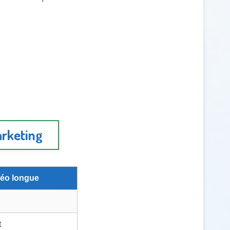
arketing
déo longue
t