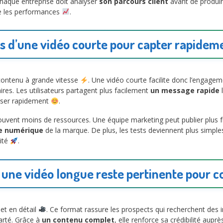
haque entreprise doit analyser
son parcours client
avant de produir
e les performances
.
 d’une vidéo courte pour capter rapideme
contenu à grande vitesse
. Une vidéo courte facilite donc l’engage
res. Les utilisateurs partagent plus facilement
un message rapide
l
sser rapidement
.
ouvent moins de ressources. Une équipe marketing peut publier plu
ce numérique
de la marque. De plus, les tests deviennent plus simples
ité
.
 une vidéo longue reste pertinente pour c
et en détail
. Ce format rassure les prospects qui recherchent des 
arté. Grâce à
un contenu complet
, elle renforce sa crédibilité aupr