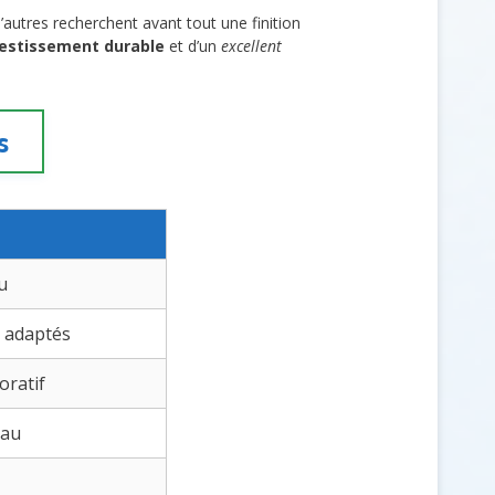
D’autres recherchent avant tout une finition
vestissement durable
et d’un
excellent
s
u
 adaptés
oratif
iau