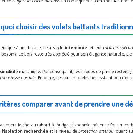
e
et ce
confort intérieur durable
. En conséquence, certaines factures é
quoi choisir des volets battants traditionn
hentique à une façade. Leur
style intemporel
et leur
caractère décora
 besoins. Le bois reste très apprécié pour son élégance naturelle. De 
implicité mécanique. Par conséquent, les risques de panne restent g
robustesse durable
. En outre, certains modèles nécessitent peu d’entre
ritères comparer avant de prendre une dé
cacement le choix. D’abord, le budget disponible influence fortement l
e
l’isolation recherchée
et le niveau de
protection attendu
jouent aus