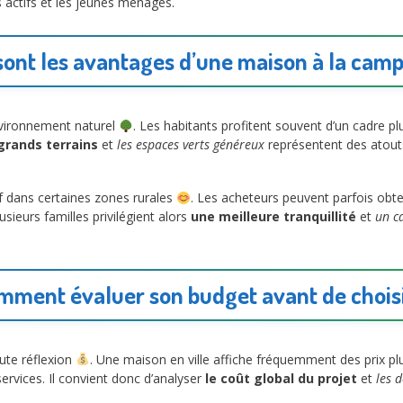
es actifs et les jeunes ménages.
sont les avantages d’une maison à la cam
vironnement naturel
. Les habitants profitent souvent d’un cadre 
 grands terrains
et
les espaces verts généreux
représentent des atout
if dans certaines zones rurales
. Les acheteurs peuvent parfois obte
sieurs familles privilégient alors
une meilleure tranquillité
et
un c
mment évaluer son budget avant de choisi
oute réflexion
. Une maison en ville affiche fréquemment des prix plu
ervices. Il convient donc d’analyser
le coût global du projet
et
les 