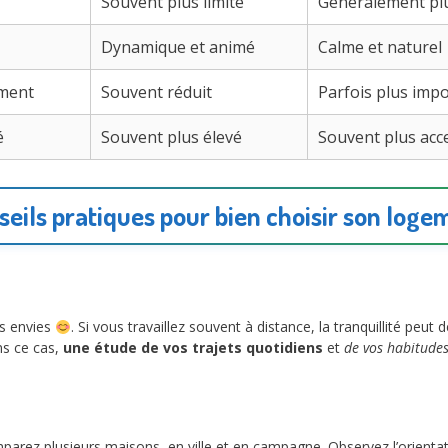
Souvent plus limité
Généralement pl
Dynamique et animé
Calme et naturel
ment
Souvent réduit
Parfois plus imp
é
Souvent plus élevé
Souvent plus acc
seils pratiques pour bien choisir son loge
os envies
. Si vous travaillez souvent à distance, la tranquillité peut d
ns ce cas,
une étude de vos trajets quotidiens
et
de vos habitude
parez plusieurs maisons, en ville et en campagne. Observez l’orientatio