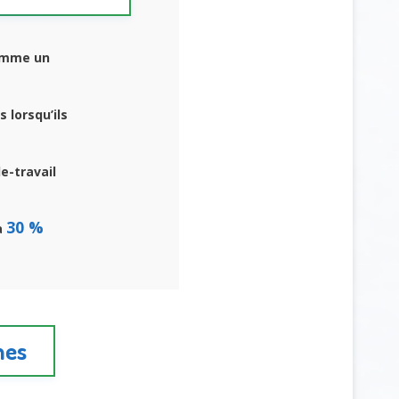
omme un
 lorsqu’ils
e-travail
30 %
à
nes