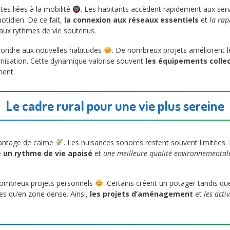
es liées à la mobilité
. Les habitants accèdent rapidement aux serv
otidien. De ce fait,
la connexion aux réseaux essentiels
et
la rap
 aux rythmes de vie soutenus.
épondre aux nouvelles habitudes
. De nombreux projets améliorent le
nisation. Cette dynamique valorise souvent
les équipements collec
ment.
Le cadre rural pour une vie plus sereine
avantage de calme
. Les nuisances sonores restent souvent limitées. 
e
un rythme de vie apaisé
et
une meilleure qualité environnemental
nombreux projets personnels
. Certains créent un potager tandis q
ées qu’en zone dense. Ainsi,
les projets d’aménagement
et
les acti