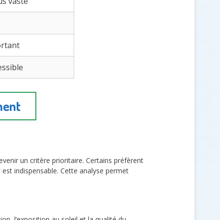
us vaste
ortant
essible
ment
evenir un critère prioritaire. Certains préfèrent
s
est indispensable. Cette analyse permet
n, l’exposition au soleil et la qualité du