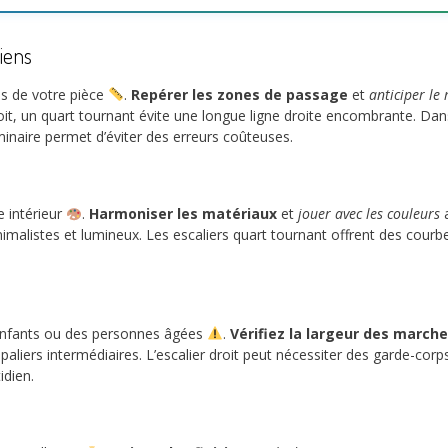
diens
es de votre pièce
.
Repérer les zones de passage
et
anticiper le
it, un quart tournant évite une longue ligne droite encombrante. Dan
iminaire permet d’éviter des erreurs coûteuses.
e intérieur
.
Harmoniser les matériaux
et
jouer avec les couleurs
a
nimalistes et lumineux. Les escaliers quart tournant offrent des courb
s enfants ou des personnes âgées
.
Vérifiez la largeur des march
 paliers intermédiaires. L’escalier droit peut nécessiter des garde-cor
idien.