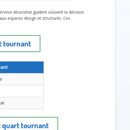
érence décorative
guident souvent la décision
e aux espaces design et structurés. Ces
t tournant
nant
e
ue
et quart tournant