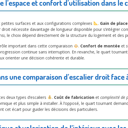
 l’espace et confort d’utilisation dans le 
x petites surfaces et aux configurations complexes
.
Gain de place
ier droit nécessite davantage de longueur disponible pour s’intégrer co
si, le choix dépend directement de la structure du logement et des pri
n rôle important dans cette comparaison
.
Confort de montée
et
s
e progression continue sans interruption. En revanche, le quart tournan
x orienter une décision cohérente et durable.
ans une comparaison d’escalier droit face 
ces deux types d’escaliers
.
Coût de fabrication
et
complexité de 
omique et plus simple à installer. À l’opposé, le quart tournant deman
 cet écart pour guider les décisions des particuliers.
que et valorisation de l’intérieur avec l