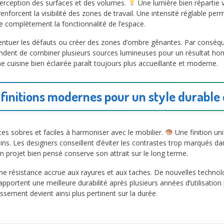
perception des surfaces et des volumes.
Une lumière bien répartie v
nforcent la visibilité des zones de travail. Une intensité réglable p
me complètement la fonctionnalité de l’espace.
tuer les défauts ou créer des zones d’ombre gênantes. Par conséquent,
andent de combiner plusieurs sources lumineuses pour un résultat h
 cuisine bien éclairée paraît toujours plus accueillante et moderne.
 finitions modernes pour un style durable 
ces sobres et faciles à harmoniser avec le mobilier.
Une finition un
ins. Les designers conseillent d’éviter les contrastes trop marqués da
Un projet bien pensé conserve son attrait sur le long terme.
ne résistance accrue aux rayures et aux taches. De nouvelles technolo
apportent une meilleure durabilité après plusieurs années d’utilisation 
issement devient ainsi plus pertinent sur la durée.