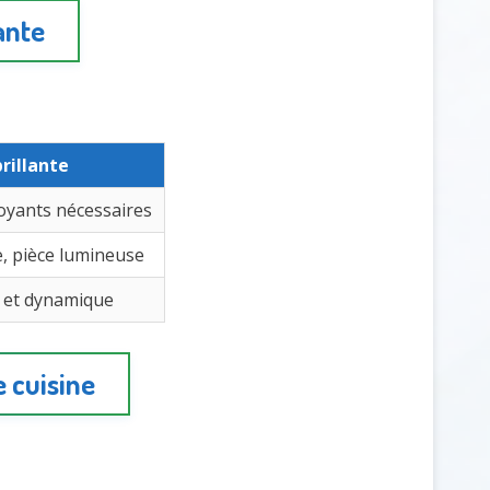
ante
brillante
toyants nécessaires
re, pièce lumineuse
 et dynamique
e cuisine