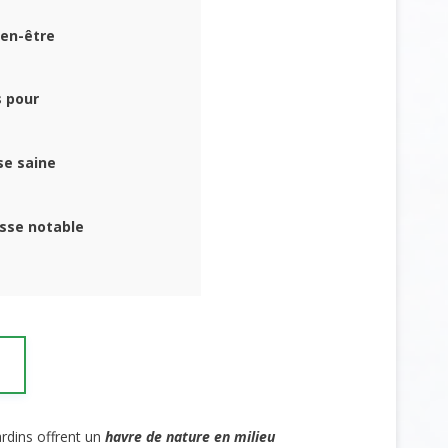
ien-être
s pour
se saine
isse notable
ardins offrent un
havre de nature en milieu