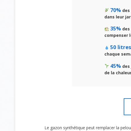
70%
des 
dans leur jar
35%
des 
compenser l
50 litres
chaque sema
45%
des 
de la chaleu
Le gazon synthétique peut remplacer la pelo