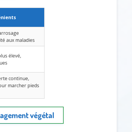
énients
 arrosage
lité aux maladies
plus élevé,
ques
rte continue,
our marcher pieds
énagement végétal