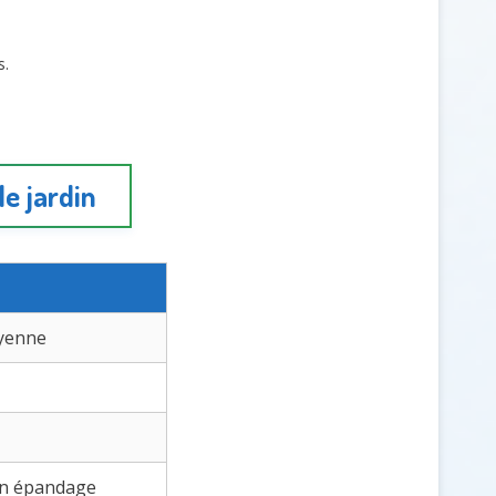
s.
le jardin
oyenne
un épandage