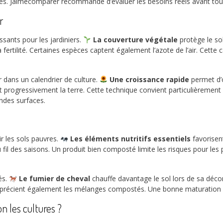
es. Jaimecomparer recommande d’évaluer les besoins réels avant tout
r
ssants pour les jardiniers.
La couverture végétale
protège le sol
fertilité. Certaines espèces captent également l’azote de l’air. Cette ca
r dans un calendrier de culture.
Une croissance rapide
permet d’o
 progressivement la terre. Cette technique convient particulièrement a
ndes surfaces.
r les sols pauvres.
Les éléments nutritifs essentiels
favorisen
fil des saisons. Un produit bien composté limite les risques pour les p
és.
Le fumier de cheval
chauffe davantage le sol lors de sa décom
pprécient également les mélanges compostés. Une bonne maturation res
n les cultures ?