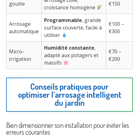
arrosage ciblé,
goutte
€150
croissance homogène
Programmable
, grande
Arrosage
€100 –
surface couverte, facile à
automatique
€300
utiliser
Humidité constante
,
Micro-
€70 –
adapté aux potagers et
irrigation
€200
massifs
Conseils pratiques pour
optimiser l’arrosage intelligent
du jardin
Bien dimensionner son installation pour éviter les
erreurs courantes