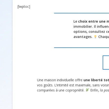
[lwptoc]
Le
choix entre une m
immobilier. Il influe
options, consultez c
avantages.
Chaque
Une maison individuelle offre
une liberté t
vos goûts. L’intimité est maximale, sans vois
comparées à une copropriété.
Enfin,
la po