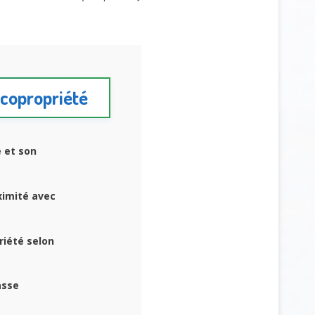
 copropriété
é et son
ximité avec
riété selon
asse