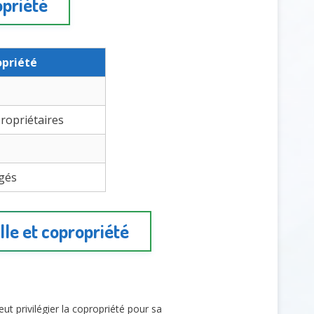
opriété
priété
ropriétaires
agés
lle et copropriété
ut privilégier la copropriété pour sa