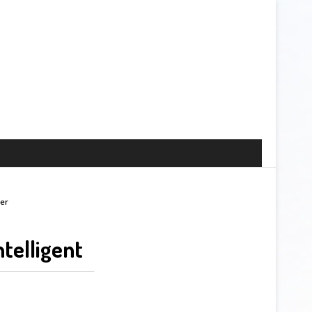
er
ntelligent