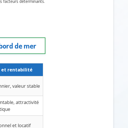
es facteurs déterminants.
 bord de mer
et rentabilité
nnier, valeur stable
ntable, attractivité
tique
nnel et locatif