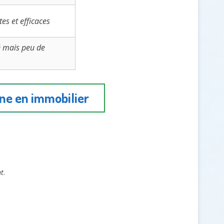
es et efficaces
é mais peu de
rne en immobilier
nt
.