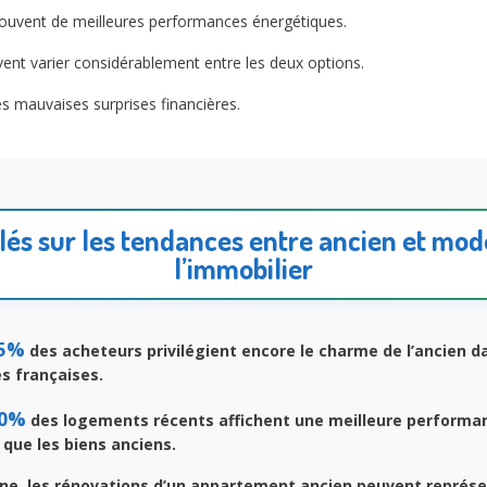
 souvent de meilleures performances énergétiques.
nt varier considérablement entre les deux options.
es mauvaises surprises financières.
clés sur les tendances entre ancien et mo
l’immobilier
5%
des acheteurs privilégient encore le charme de l’ancien d
es françaises.
0%
des logements récents affichent une meilleure performa
que les biens anciens.
e, les rénovations d’un appartement ancien peuvent représe