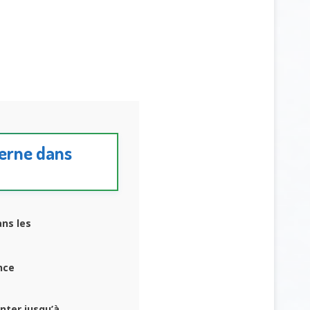
derne dans
ans les
nce
nter jusqu’à