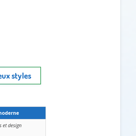
eux styles
moderne
s et design