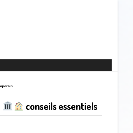
mporain
n
conseils essentiels