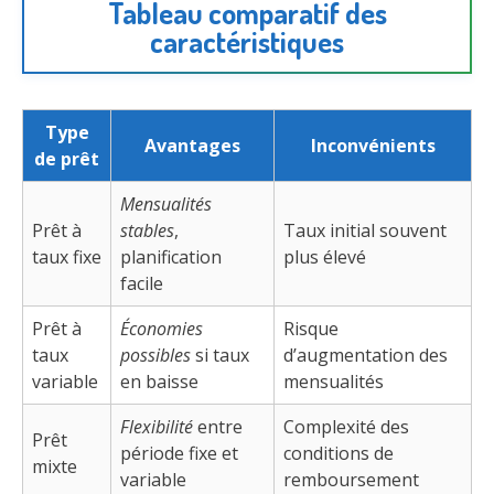
Tableau comparatif des
caractéristiques
Type
Avantages
Inconvénients
de prêt
Mensualités
Prêt à
stables
,
Taux initial souvent
taux fixe
planification
plus élevé
facile
Prêt à
Économies
Risque
taux
possibles
si taux
d’augmentation des
variable
en baisse
mensualités
Flexibilité
entre
Complexité des
Prêt
période fixe et
conditions de
mixte
variable
remboursement