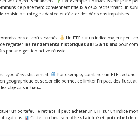
e et vos objectifs financiers.
Par exemple, un investisseur jeune peut
s communs de placement conviennent mieux à ceux recherchant un suivi 
 choisir la stratégie adaptée et d’éviter des décisions impulsives.
 commissions et coûts cachés.
Un ETF sur un indice majeur peut co
 de regarder
les rendements historiques sur 5 à 10 ans
pour comp
ts par une gestion active réussie.
eul type d’investissement.
Par exemple, combiner un ETF sectorie
cation géographique et sectorielle permet de limiter l’impact des fluctu
es objectifs initiaux.
tuer un portefeuille retraite. Il peut acheter un ETF sur un indice mon
obligations.
Cette combinaison offre
stabilité et potentiel de 