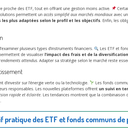
ive proche des ETF, tout en offrant une gestion moins active.
Certai
 solutions permettent un
accès simplifié aux marchés mondiaux
avec un
 les plus adaptées selon le profil et les objectifs
. Enfin, les ob
on
 d’examiner plusieurs types d’instruments financiers.
Les ETF et fon
 permettent de visualiser
l’impact des frais et de la diversificatio
s rendements attendus
. Adapter sa stratégie selon le marché reste esse
stissement
 d’investir sur l’énergie verte ou la technologie.
Les fonds communs
eurs responsables. Les nouvelles plateformes offrent
un suivi en t
ision rapide et éclairée
. Les tendances montrent que la combinaison
.
f pratique des ETF et fonds communs de