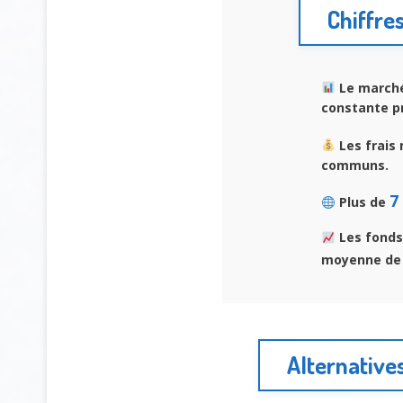
Chiffre
Le marché
constante p
Les frais
communs.
7
Plus de
Les fonds
moyenne d
Alternative