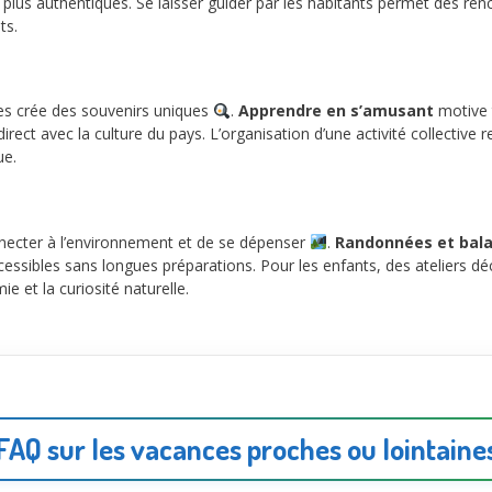
plus authentiques. Se laisser guider par les habitants permet des r
ts.
ires crée des souvenirs uniques
.
Apprendre en s’amusant
motive t
irect avec la culture du pays. L’organisation d’une activité collective r
ue.
necter à l’environnement et de se dépenser
.
Randonnées et bala
ssibles sans longues préparations. Pour les enfants, des ateliers dé
e et la curiosité naturelle.
FAQ sur les vacances proches ou lointaine