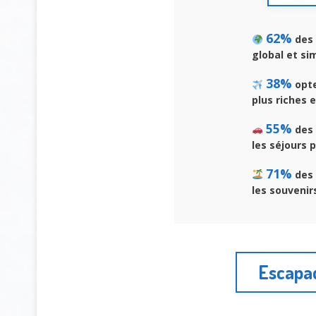
62%
des 
global et sim
38%
opte
plus riches e
55%
des 
les séjours 
71%
des 
les souveni
Escapad