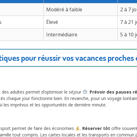
Modéré à faible
2 à 7 j
s
Élevé
7 à 21 
Intermédiaire
5 à 10 
tiques pour réussir vos vacances proches 
 des adultes permet d’optimiser le séjour
.
Prévoir des pauses r
ivités chaque jour fonctionne bien. En revanche, pour un voyage lointai
ussi les imprévus et les opportunités de dernière minute.
nsport permet de faire des économies
.
Réserver tôt
offre souvent
s famille tout compris. Les cartes locales et les transports en commun 