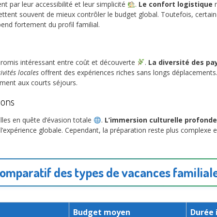
 par leur accessibilité et leur simplicité
.
Le confort logistique
r
tent souvent de mieux contrôler le budget global. Toutefois, certai
end fortement du profil familial.
romis intéressant entre coût et découverte
.
La diversité des p
ivités locales
offrent des expériences riches sans longs déplacements. 
ement aux courts séjours.
zons
illes en quête d’évasion totale
.
L’immersion culturelle profonde
 l’expérience globale. Cependant, la préparation reste plus complexe et
omparatif des types de vacances familial
Budget moyen
Durée 