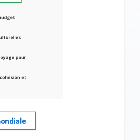
 budget
ulturelles
voyage pour
 cohésion et
mondiale