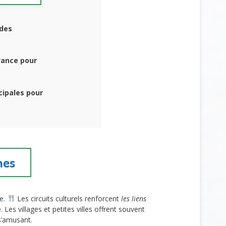
 des
vance pour
cipales pour
hes
e.
Les circuits culturels renforcent
les liens
e
. Les villages et petites villes offrent souvent
s’amusant.