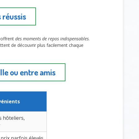
 réussis
 offrent
des moments de repos indispensables
.
ettent de découvrir plus facilement chaque
lle ou entre amis
vénients
 hôteliers,
r
 prix parfois élevés