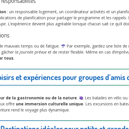
responsabilités
ion
: un responsable logement, un coordinateur activités et un planifi
 applications de planification pour partager le programme et les rapp
oupe
. L’expérience devient plus agréable lorsque chacun sait ce qu’il doit
tions
de mauvais temps ou de fatigue.
Par exemple, gardez une liste de m
s gâcher
la journée prévue
et de rester flexible. Même en cas d’imprévu,
ur tous
.
oisirs et expériences pour groupes d’amis 
ur de la gastronomie ou de la nature
.
Les balades en vélo ou
caux offre
une immersion culturelle unique
. Les excursions en bate
venture rend le voyage plus dynamique.
Destinations idéales pour petits et grands