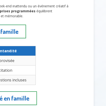
week-end inattendu ou un événement créatif à
rprises programmées
équilibrent
ve et mémorable.
 famille
ntanéité
mprovisée
citation
stions incluses
é en famille