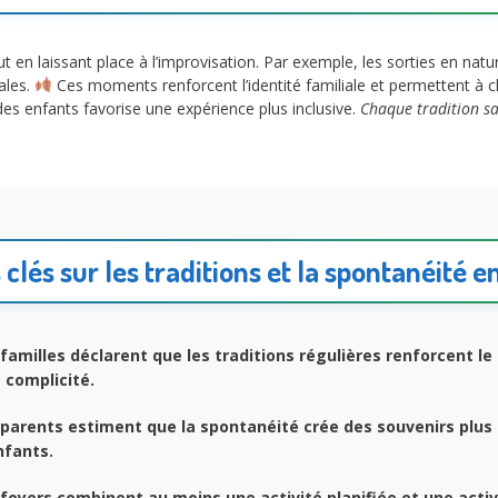
ut en laissant place à l’improvisation. Par exemple, les sorties en natu
ales.
Ces moments renforcent l’identité familiale et permettent à c
des enfants favorise une expérience plus inclusive.
Chaque tradition s
 clés sur les traditions et la spontanéité e
familles déclarent que les traditions régulières renforcent l
e complicité.
parents estiment que la spontanéité crée des souvenirs plu
nfants.
foyers combinent au moins une activité planifiée et une activ