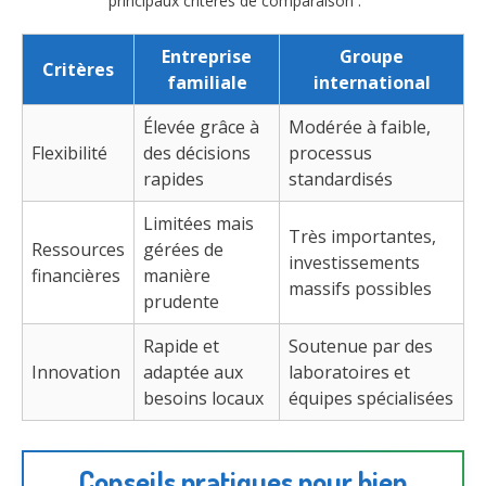
principaux critères de comparaison :
Entreprise
Groupe
Critères
familiale
international
Élevée grâce à
Modérée à faible,
Flexibilité
des décisions
processus
rapides
standardisés
Limitées mais
Très importantes,
Ressources
gérées de
investissements
financières
manière
massifs possibles
prudente
Rapide et
Soutenue par des
Innovation
adaptée aux
laboratoires et
besoins locaux
équipes spécialisées
Conseils pratiques pour bien