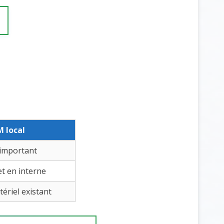
 local
 important
t en interne
tériel existant