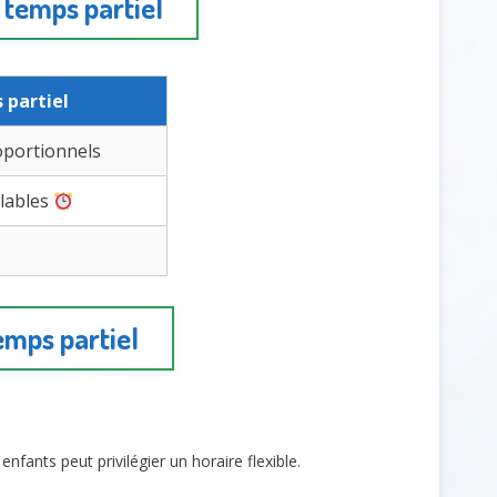
 temps partiel
 partiel
oportionnels
ulables
emps partiel
nfants peut privilégier un horaire flexible.