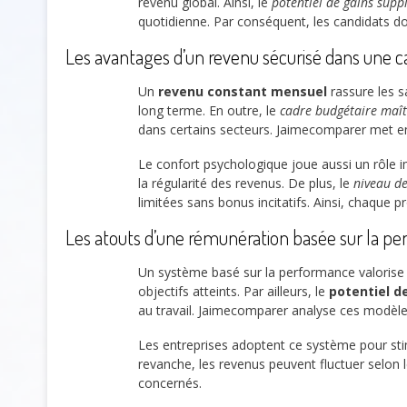
revenu global. Ainsi, le
potentiel de gains supp
quotidienne. Par conséquent, les candidats do
Les avantages d’un revenu sécurisé dans une ca
Un
revenu constant mensuel
rassure les s
long terme. En outre, le
cadre budgétaire maît
dans certains secteurs. Jaimecomparer met en
Le confort psychologique joue aussi un rôle i
la régularité des revenus. De plus, le
niveau de
limitées sans bonus incitatifs. Ainsi, chaque pr
Les atouts d’une rémunération basée sur la p
Un système basé sur la performance valorise f
objectifs atteints. Par ailleurs, le
potentiel d
au travail. Jaimecomparer analyse ces modèles
Les entreprises adoptent ce système pour sti
revanche, les revenus peuvent fluctuer selon l
concernés.