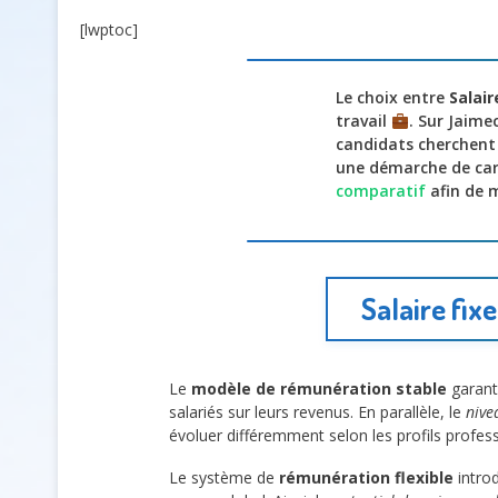
[lwptoc]
Le choix entre
Salair
travail
. Sur Jaime
candidats cherchent 
une démarche de carr
comparatif
afin de m
Salaire fix
Le
modèle de rémunération stable
garant
salariés sur leurs revenus. En parallèle, le
nive
évoluer différemment selon les profils profes
Le système de
rémunération flexible
introd