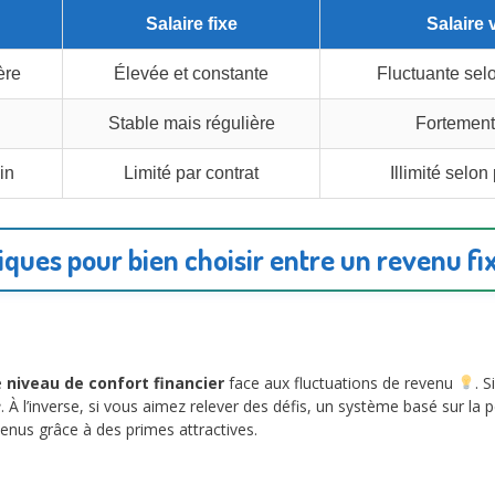
Salaire fixe
Salaire 
ère
Élevée et constante
Fluctuante selo
Stable mais régulière
Fortement
in
Limité par contrat
Illimité selo
iques pour bien choisir entre un revenu fi
e
niveau de confort financier
face aux fluctuations de revenu
. 
e
. À l’inverse, si vous aimez relever des défis, un système basé sur l
nus grâce à des primes attractives.