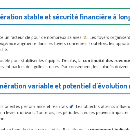
ation stable et sécurité financière à lo
te un facteur clé pour de nombreux salariés
. Les foyers organisen
udgétaire
augmente dans les foyers concernés. Toutefois, les opportuni
rché.
odèle pour stabiliser les équipes. De plus, la
continuité des revenu
ivent parfois des grilles strictes. Par conséquent, les salariés doivent
ération variable et potentiel d’évolution 
fils orientés performance et résultats
. Les objectifs atteints influe
un levier motivant. Toutefois, les périodes creuses peuvent impacter
me.
 ce type de structure salariale. Par ailleurs, le
rendement individu