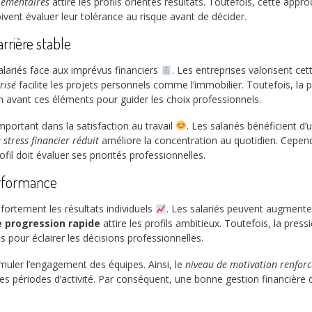
lémentaires
attire les profils orientés résultats. Toutefois, cette app
ivent évaluer leur tolérance au risque avant de décider.
rrière stable
alariés face aux imprévus financiers
. Les entreprises valorisent cet
risé
facilite les projets personnels comme l’immobilier. Toutefois, la 
 avant ces éléments pour guider les choix professionnels.
mportant dans la satisfaction au travail
. Les salariés bénéficient d
 stress financier réduit
améliore la concentration au quotidien. Cepend
ofil doit évaluer ses priorités professionnelles.
erformance
ortement les résultats individuels
. Les salariés peuvent augmente
e progression rapide
attire les profils ambitieux. Toutefois, la press
 pour éclairer les décisions professionnelles.
muler l’engagement des équipes. Ainsi, le
niveau de motivation renforc
es périodes d’activité. Par conséquent, une bonne gestion financière d