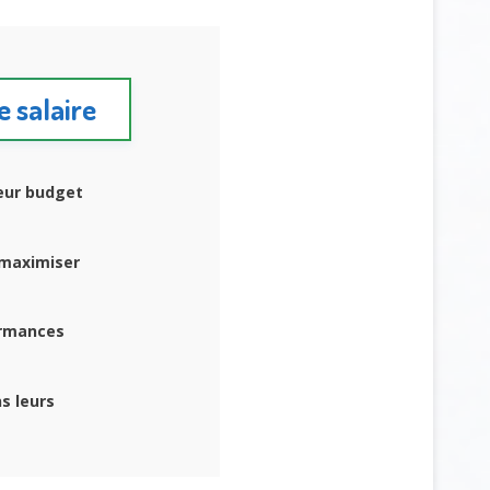
e salaire
leur budget
 maximiser
ormances
s leurs