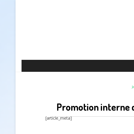
J
Promotion interne 
[article_meta]