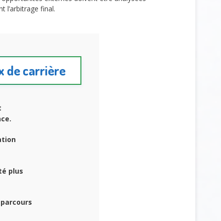
 l’arbitrage final.
ix de carrière
t
nce.
ation
té plus
 parcours