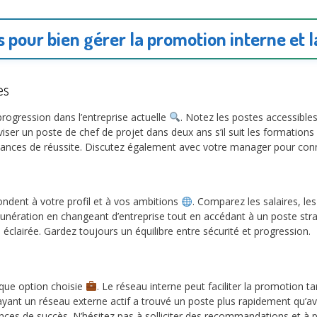
s pour bien gérer la promotion interne et l
es
rogression dans l’entreprise actuelle
. Notez les postes accessibles
viser un poste de chef de projet dans deux ans s’il suit les formations
 chances de réussite. Discutez également avec votre manager pour con
ndent à votre profil et à vos ambitions
. Comparez les salaires, les
émunération en changeant d’entreprise tout en accédant à un poste st
éclairée. Gardez toujours un équilibre entre sécurité et progression.
aque option choisie
. Le réseau interne peut faciliter la promotion 
yant un réseau externe actif a trouvé un poste plus rapidement qu’av
ces de succès. N’hésitez pas à solliciter des recommandations et à p