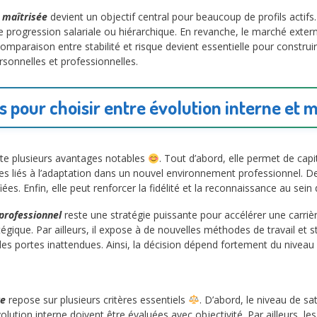
e maîtrisée
devient un objectif central pour beaucoup de profils actifs
 progression salariale ou hiérarchique. En revanche, le marché extern
omparaison entre stabilité et risque devient essentielle pour construi
ersonnelles et professionnelles.
 pour choisir entre évolution interne et m
te plusieurs avantages notables
. Tout d’abord, elle permet de capit
sques liés à l’adaptation dans un nouvel environnement professionnel. D
es. Enfin, elle peut renforcer la fidélité et la reconnaissance au sein 
rofessionnel
reste une stratégie puissante pour accélérer une carrièr
ique. Par ailleurs, il expose à de nouvelles méthodes de travail et sti
 des portes inattendues. Ainsi, la décision dépend fortement du niveau
re
repose sur plusieurs critères essentiels
. D’abord, le niveau de sa
volution interne doivent être évaluées avec objectivité. Par ailleurs, 