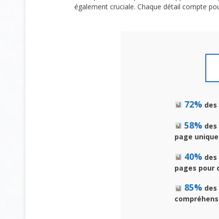
également cruciale. Chaque détail compte pou
72%
des 
58%
des 
page unique
40%
des 
pages pour d
85%
des 
compréhensi