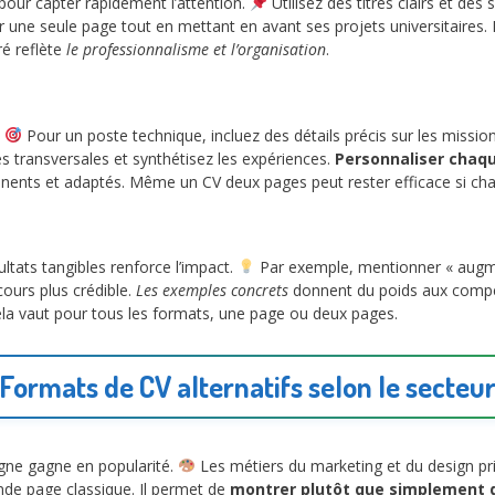
pour capter rapidement l’attention.
Utilisez des titres clairs et des
 une seule page tout en mettant en avant ses projets universitaires. 
ré reflète
le professionnalisme et l’organisation
.
.
Pour un poste technique, incluez des détails précis sur les missions
es transversales et synthétisez les expériences.
Personnaliser chaq
nents et adaptés. Même un CV deux pages peut rester efficace si chaq
ultats tangibles renforce l’impact.
Par exemple, mentionner « augme
ours plus crédible.
Les exemples concrets
donnent du poids aux compéte
Cela vaut pour tous les formats, une page ou deux pages.
Formats de CV alternatifs selon le secteu
igne gagne en popularité.
Les métiers du marketing et du design priv
nde page classique. Il permet de
montrer plutôt que simplement d