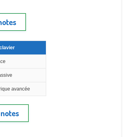
notes
clavier
ace
assive
rique avancée
 notes