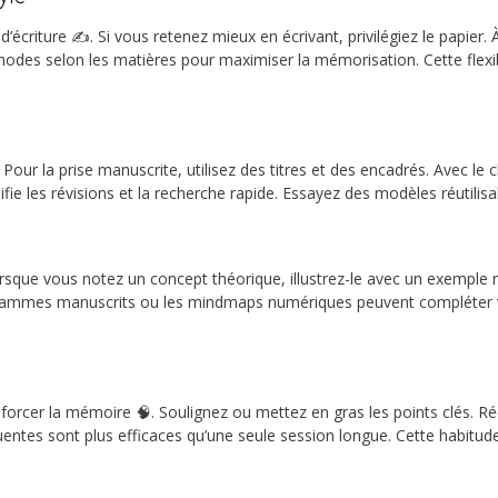
’écriture ✍️. Si vous retenez mieux en écrivant, privilégiez le papier. À
hodes selon les matières pour maximiser la mémorisation. Cette flexibi
 Pour la prise manuscrite, utilisez des titres et des encadrés. Avec le c
ifie les révisions et la recherche rapide. Essayez des modèles réutil
sque vous notez un concept théorique, illustrez-le avec un exemple r
rammes manuscrits ou les mindmaps numériques peuvent compléter v
forcer la mémoire 🧠. Soulignez ou mettez en gras les points clés. R
quentes sont plus efficaces qu’une seule session longue. Cette habitud