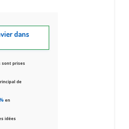
avier dans
s sont prises
rincipal de
0%
en
es idées