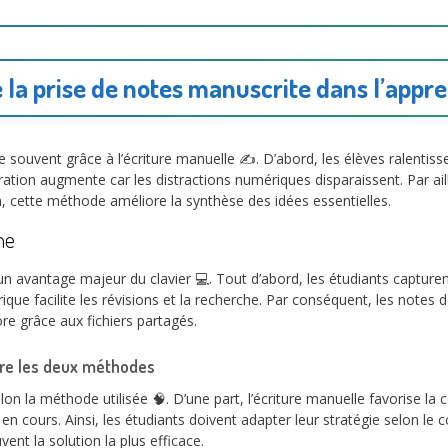
la prise de notes manuscrite dans l’appre
souvent grâce à l’écriture manuelle ✍️. D’abord, les élèves ralentisse
tion augmente car les distractions numériques disparaissent. Par ail
n, cette méthode améliore la synthèse des idées essentielles.
ne
n avantage majeur du clavier 💻. Tout d’abord, les étudiants captur
rique facilite les révisions et la recherche. Par conséquent, les notes 
ore grâce aux fichiers partagés.
tre les deux méthodes
lon la méthode utilisée 🧠. D’une part, l’écriture manuelle favorise l
on en cours. Ainsi, les étudiants doivent adapter leur stratégie selon l
nt la solution la plus efficace.