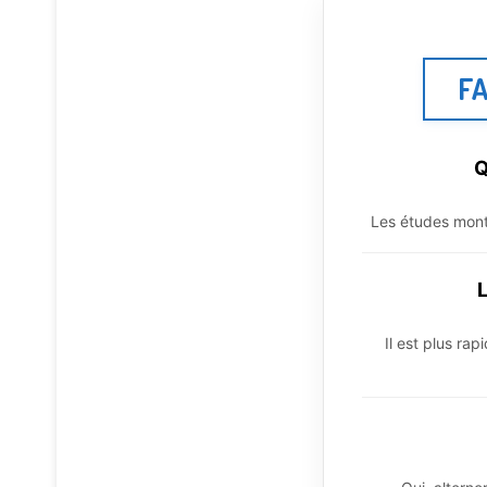
FA
Q
Les études montr
L
Il est plus ra