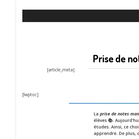
Prise de no
[article_meta]
[lwptoc]
La
prise de notes man
élèves 📚. Aujourd’h
études. Ainsi, ce cho
apprendre. De plus, 