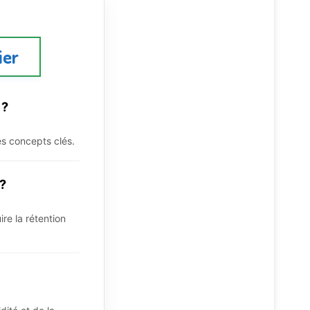
ier
 ?
es concepts clés.
 ?
re la rétention